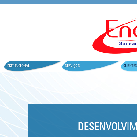
Seja bem vindo ao nosso site.
INSTITUCIONAL
SERVIÇOS
CLIENTES
DESENVOLVIM