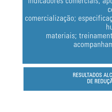
indicadores comerciais; a
c
comercialização; especific
h
materiais; treinamen
acompanhame
RESULTADOS AL
DE REDUÇÃ