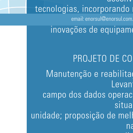
tecnologias, incorporando
acom
email: enorsul@enorsul.com.b
inovações de equipam
PROJETO DE C
Manutenção e reabilita
Levan
campo dos dados operaci
situ
unidade; proposição de mel
n