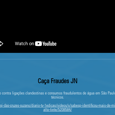
Caça Fraudes JN
ho contra ligações clandestinas e consumos fraudulentos de água em São Pau
técnicos.
i-das-cruzes-suzano/diario-tv-1edicao/videos/v/sabesp-identificou-mais-de-mi
alto-tiete/5208584/