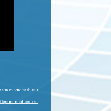
lo com treinamento de seus
l-ligacoes-clandestinas-no-