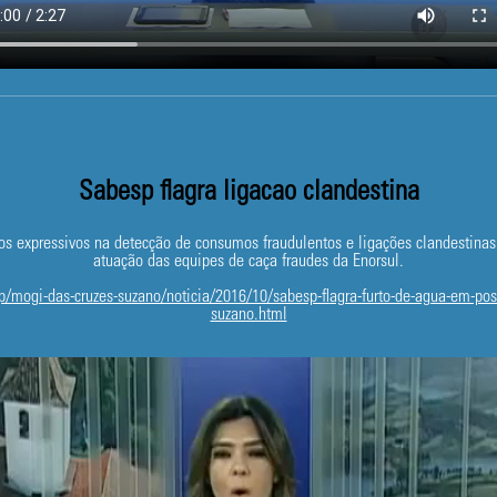
Sabesp flagra ligacao clandestina
s expressivos na detecção de consumos fraudulentos e ligações clandestina
atuação das equipes de caça fraudes da Enorsul.
p/mogi-das-cruzes-suzano/noticia/2016/10/sabesp-flagra-furto-de-agua-em-po
suzano.html