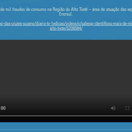
 de mil fraudes de consumo na Região do Alto Tietê – área de atuação das eq
Enorsul.
i-das-cruzes-suzano/diario-tv-1edicao/videos/v/sabesp-identificou-mais-de-mi
alto-tiete/5208584/