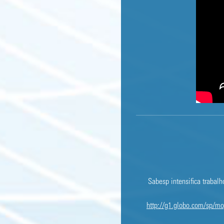
Sabesp intensifica trabal
http://g1.globo.com/sp/mog