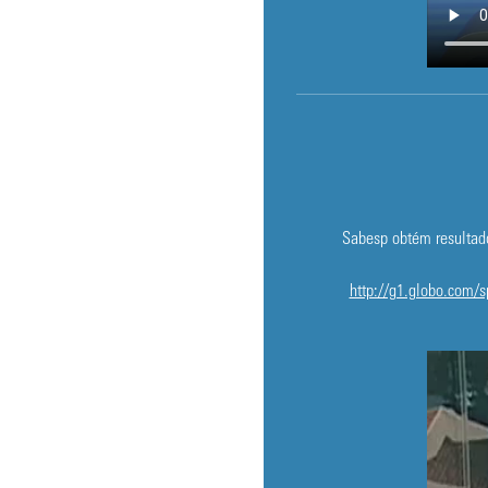
Sabesp obtém resultado
http://g1.globo.com/s