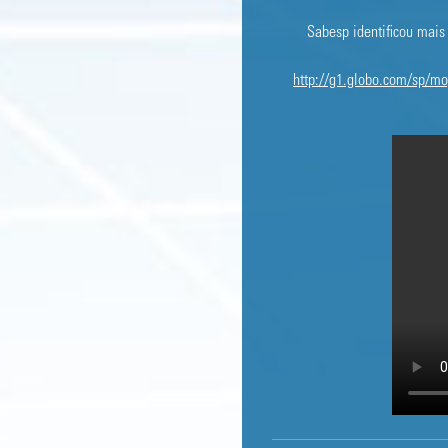
Sabesp identificou mais
http://g1.globo.com/sp/mog