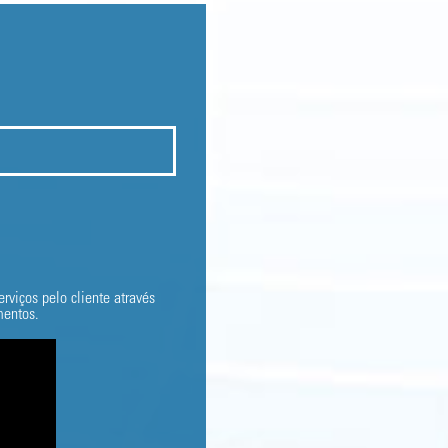
viços pelo cliente através
mentos.