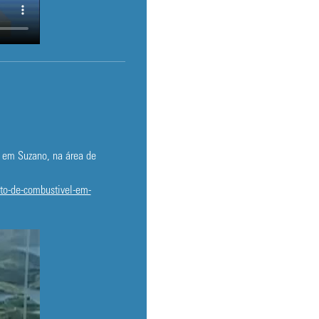
s em Suzano, na área de
sto-de-combustivel-em-