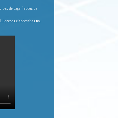
uipes de caça fraudes da
l-ligacoes-clandestinas-no-