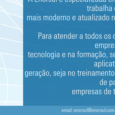
trabalha
mais moderno e atualizado n
Para atender a todos os 
empre
tecnologia e na formação, s
aplica
geração, seja no treinamento
de p
empresas de t
O resultado disso é a capac
email: enorsul@enorsul.com.b