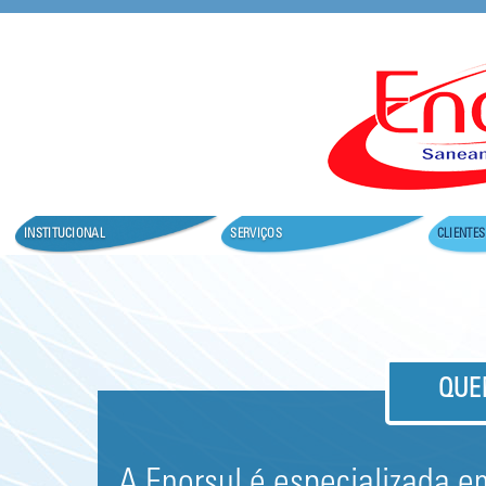
Seja bem vindo ao nosso site.
INSTITUCIONAL
SERVIÇOS
CLIENTES
QUE
A Enorsul é especializada 